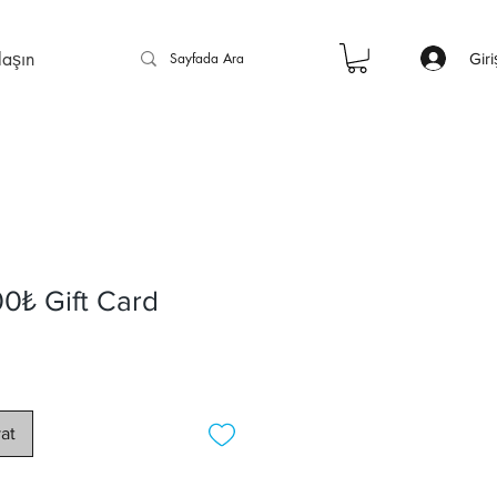
laşın
Giri
0₺ Gift Card
yat