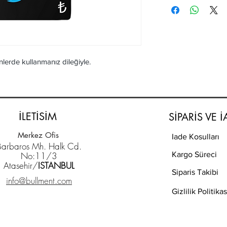
nlerde kullanmanız dileğiyle.
İLETİSİM
SİPARİS VE 
Merkez Ofis
Iade Kosulları
Barbaros Mh. Halk Cd.
No:11/3
Kargo Süreci
Atasehir/
ISTANBUL
Siparis Takibi
info@bullment.com
Gizlilik Politikas